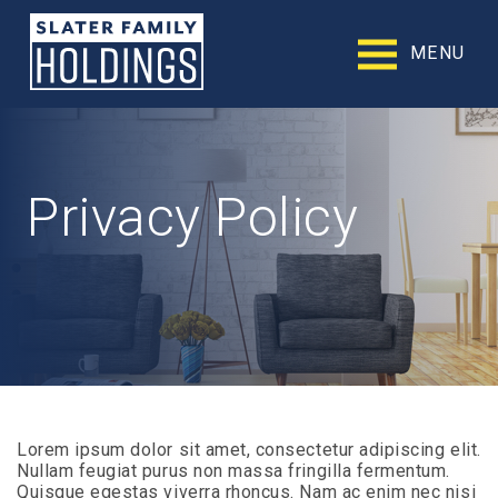
Slater
Family
MENU
Holdings
Accessibility
Statement
Slater
Family
Holdings
Privacy Policy
is
committed
to
facilitating
the
accessibility
and
usability
of
its
website,
slaterfamilyholdings.com
,
Lorem ipsum dolor sit amet, consectetur adipiscing elit.
for
Nullam feugiat purus non massa fringilla fermentum.
everyone.
Quisque egestas viverra rhoncus. Nam ac enim nec nisi