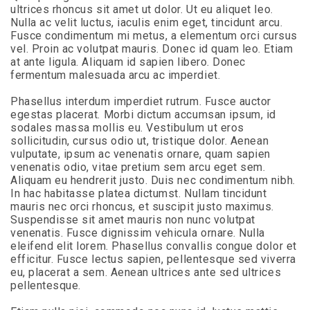
Slater
ultrices rhoncus sit amet ut dolor. Ut eu aliquet leo.
Family
Nulla ac velit luctus, iaculis enim eget, tincidunt arcu.
Holdings
Fusce condimentum mi metus, a elementum orci cursus
aims
vel. Proin ac volutpat mauris. Donec id quam leo. Etiam
to
at ante ligula. Aliquam id sapien libero. Donec
comply
fermentum malesuada arcu ac imperdiet.
with
all
Phasellus interdum imperdiet rutrum. Fusce auctor
applicable
egestas placerat. Morbi dictum accumsan ipsum, id
standards,
sodales massa mollis eu. Vestibulum ut eros
including
sollicitudin, cursus odio ut, tristique dolor. Aenean
the
vulputate, ipsum ac venenatis ornare, quam sapien
World
venenatis odio, vitae pretium sem arcu eget sem.
Wide
Aliquam eu hendrerit justo. Duis nec condimentum nibh.
Web
In hac habitasse platea dictumst. Nullam tincidunt
Consortiums
mauris nec orci rhoncus, et suscipit justo maximus.
Web
Suspendisse sit amet mauris non nunc volutpat
Content
venenatis. Fusce dignissim vehicula ornare. Nulla
Accessibility
eleifend elit lorem. Phasellus convallis congue dolor et
Guidelines
efficitur. Fusce lectus sapien, pellentesque sed viverra
2.0
eu, placerat a sem. Aenean ultrices ante sed ultrices
up
pellentesque.
to
Level