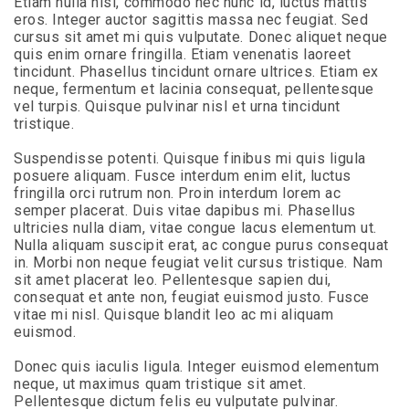
Etiam nulla nisi, commodo nec nunc id, luctus mattis
AA
eros. Integer auctor sagittis massa nec feugiat. Sed
(WCAG
cursus sit amet mi quis vulputate. Donec aliquet neque
2.0
quis enim ornare fringilla. Etiam venenatis laoreet
AA).
tincidunt. Phasellus tincidunt ornare ultrices. Etiam ex
Slater
neque, fermentum et lacinia consequat, pellentesque
Family
vel turpis. Quisque pulvinar nisl et urna tincidunt
Holdings
tristique.
is
proud
Suspendisse potenti. Quisque finibus mi quis ligula
of
posuere aliquam. Fusce interdum enim elit, luctus
the
fringilla orci rutrum non. Proin interdum lorem ac
efforts
semper placerat. Duis vitae dapibus mi. Phasellus
that
ultricies nulla diam, vitae congue lacus elementum ut.
we
Nulla aliquam suscipit erat, ac congue purus consequat
have
in. Morbi non neque feugiat velit cursus tristique. Nam
completed
sit amet placerat leo. Pellentesque sapien dui,
and
consequat et ante non, feugiat euismod justo. Fusce
that
vitae mi nisl. Quisque blandit leo ac mi aliquam
are
euismod.
in-
progress
Donec quis iaculis ligula. Integer euismod elementum
to
neque, ut maximus quam tristique sit amet.
ensure
Pellentesque dictum felis eu vulputate pulvinar.