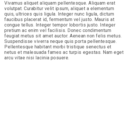
that
Vivamus aliquet aliquam pellentesque. Aliquam erat
our
volutpat. Curabitur velit ipsum, aliquet a elementum
website
quis, ultrices quis ligula. Integer nunc ligula, dictum
is
faucibus placerat id, fermentum vel justo. Mauris at
accessible
congue tellus. Integer tempor lobortis justo. Integer
to
pretium ac enim vel facilisis. Donec condimentum
everyone.
feugiat metus sit amet auctor. Aenean non felis metus.
Suspendisse viverra neque quis porta pellentesque.
We
Pellentesque habitant morbi tristique senectus et
highly
netus et malesuada fames ac turpis egestas. Nam eget
recommend
arcu vitae nisi lacinia posuere.
using
the
userway
accessibility
widget
linked
in
the
footer,
but
should
you
experience